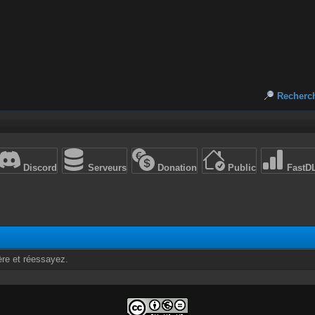
Recherc
Discord
Serveurs
Donation
Public
FastD
ère et réessayez.