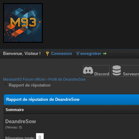
Bienvenue, Visiteur !
Connexion
S’enregistrer
Discord
Serveur
Messiah93 Forum officiel
›
Profil de DeandreSow
Rapport de réputation
Rapport de réputation de DeandreSow
Sommaire
DeandreSow
(Niveau: 0)
0
Réputation totale: