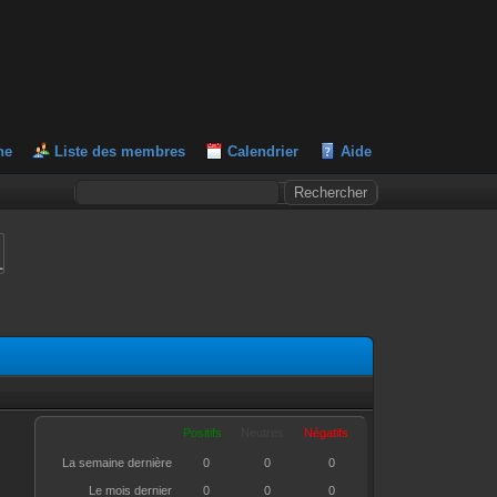
he
Liste des membres
Calendrier
Aide
L
Positifs
Neutres
Négatifs
La semaine dernière
0
0
0
Le mois dernier
0
0
0