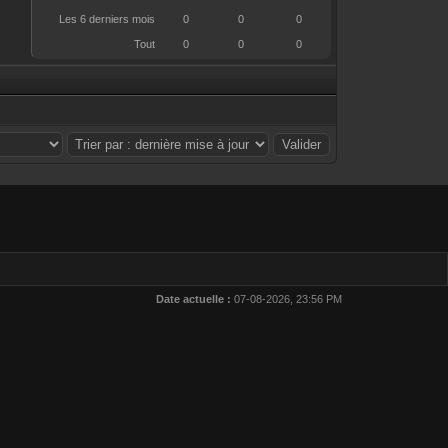
Les 6 derniers mois
0
0
0
Tout
0
0
0
.
Date actuelle :
07-08-2026, 23:56 PM