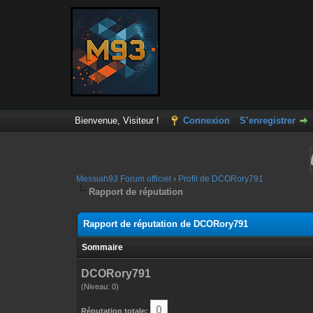
Bienvenue, Visiteur !
Connexion
S’enregistrer
Messiah93 Forum officiel
›
Profil de DCORory791
Rapport de réputation
Rapport de réputation de DCORory791
Sommaire
DCORory791
(Niveau: 0)
0
Réputation totale: