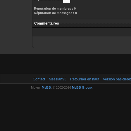
Réputation de membres : 0
Réputation de messages : 0
Commentaires
Contact
Messiah93
Retourner en haut
Version bas-débit
Moteur
MyBB
, © 2002-2026
MyBB Group
.