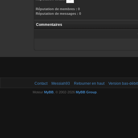
Réputation de membres : 0
Réputation de messages : 0
Commentaires
Contact
Messiah93
Retourner en haut
Version bas-débit
Moteur
MyBB
, © 2002-2026
MyBB Group
.