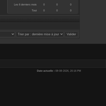
Les 6 derniers mois
0
0
0
Tout
0
0
0
.
Date actuelle :
08-08-2026, 20:16 PM