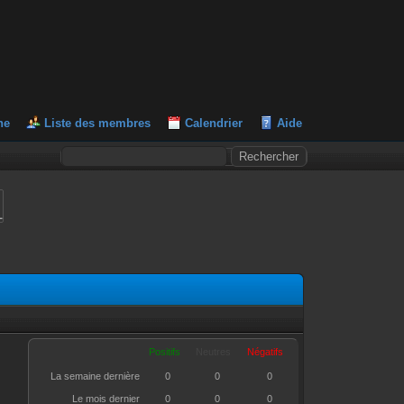
he
Liste des membres
Calendrier
Aide
L
Positifs
Neutres
Négatifs
La semaine dernière
0
0
0
Le mois dernier
0
0
0