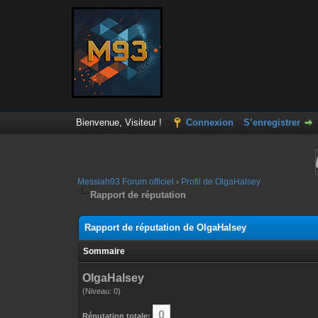
Bienvenue, Visiteur !
Connexion
S’enregistrer
Messiah93 Forum officiel
›
Profil de OlgaHalsey
Rapport de réputation
Rapport de réputation de OlgaHalsey
Sommaire
OlgaHalsey
(Niveau: 0)
0
Réputation totale: