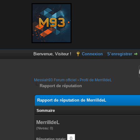
Bienvenue, Visiteur !
Connexion
S’enregistrer
Messiah93 Forum officiel
›
Profil de MerrilldeL
Rapport de réputation
Rapport de réputation de MerrilldeL
Sommaire
MerrilldeL
(Niveau: 0)
0
Réputation totale: