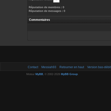
Réputation de membres : 0
Réputation de messages : 0
Commentaires
Contact
Messiah93
Retourner en haut
Version bas-débit
Moteur
MyBB
, © 2002-2026
MyBB Group
.