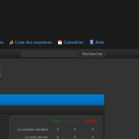
he
Liste des membres
Calendrier
Aide
L
Positifs
Neutres
Négatifs
La semaine dernière
0
0
0
Le mois dernier
0
0
0