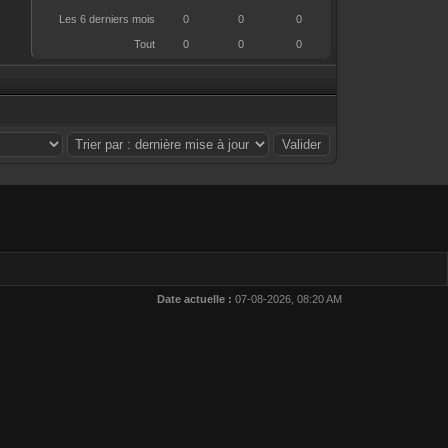
Les 6 derniers mois
0
0
0
Tout
0
0
0
.
Date actuelle :
07-08-2026, 08:20 AM