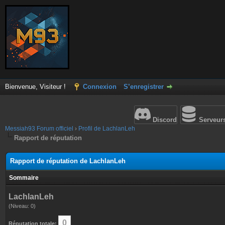
Bienvenue, Visiteur !
Connexion
S’enregistrer
Discord
Serveur
Messiah93 Forum officiel
›
Profil de LachlanLeh
Rapport de réputation
Rapport de réputation de LachlanLeh
Sommaire
LachlanLeh
(Niveau: 0)
0
Réputation totale: