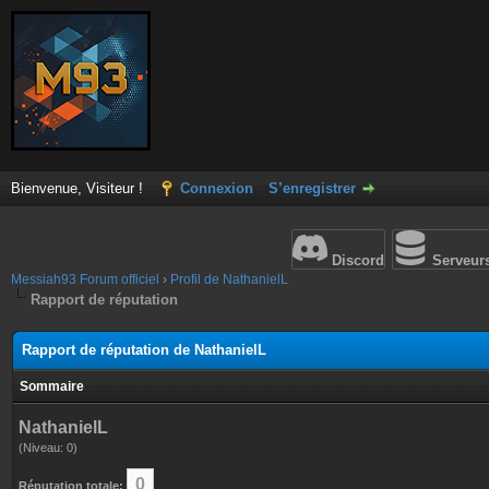
Bienvenue, Visiteur !
Connexion
S’enregistrer
Discord
Serveur
Messiah93 Forum officiel
›
Profil de NathanielL
Rapport de réputation
Rapport de réputation de NathanielL
Sommaire
NathanielL
(Niveau: 0)
0
Réputation totale: