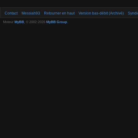
Contact
Messiah93
Retourner en haut
Version bas-débit (Archivé)
Syndi
Moteur
MyBB
, © 2002-2026
MyBB Group
.