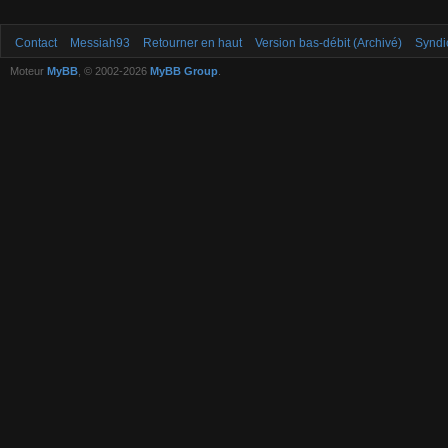
Contact
Messiah93
Retourner en haut
Version bas-débit (Archivé)
Syndi
Moteur
MyBB
, © 2002-2026
MyBB Group
.