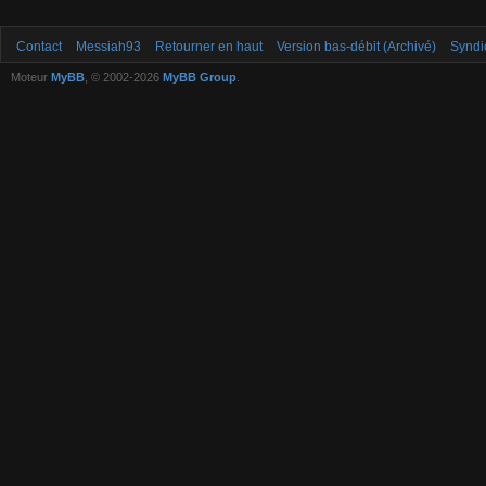
Contact
Messiah93
Retourner en haut
Version bas-débit (Archivé)
Syndi
Moteur
MyBB
, © 2002-2026
MyBB Group
.