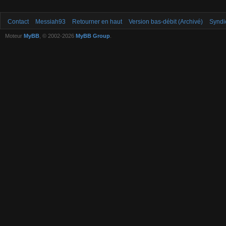
Contact
Messiah93
Retourner en haut
Version bas-débit (Archivé)
Syndi
Moteur
MyBB
, © 2002-2026
MyBB Group
.