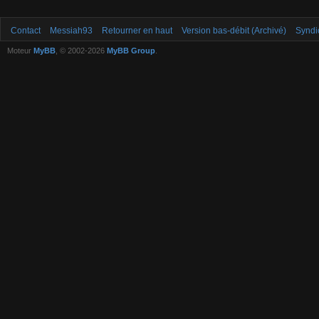
Contact
Messiah93
Retourner en haut
Version bas-débit (Archivé)
Syndi
Moteur
MyBB
, © 2002-2026
MyBB Group
.