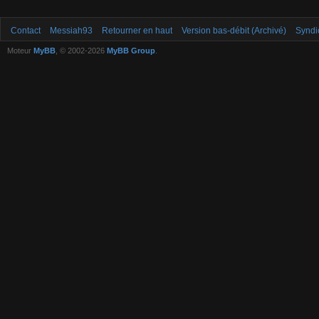
Contact
Messiah93
Retourner en haut
Version bas-débit (Archivé)
Syndi
Moteur
MyBB
, © 2002-2026
MyBB Group
.