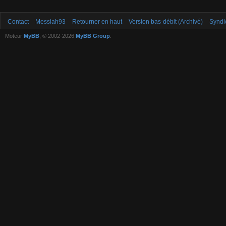
Contact
Messiah93
Retourner en haut
Version bas-débit (Archivé)
Syndi
Moteur
MyBB
, © 2002-2026
MyBB Group
.