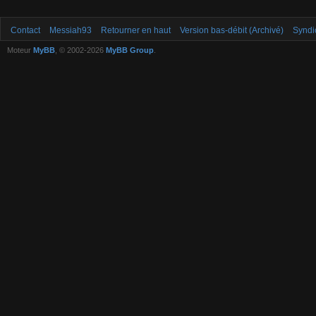
Contact
Messiah93
Retourner en haut
Version bas-débit (Archivé)
Syndi
Moteur
MyBB
, © 2002-2026
MyBB Group
.