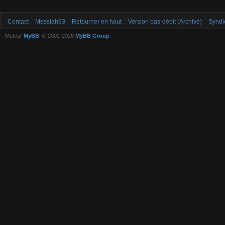
Contact
Messiah93
Retourner en haut
Version bas-débit (Archivé)
Syndi
Moteur
MyBB
, © 2002-2026
MyBB Group
.