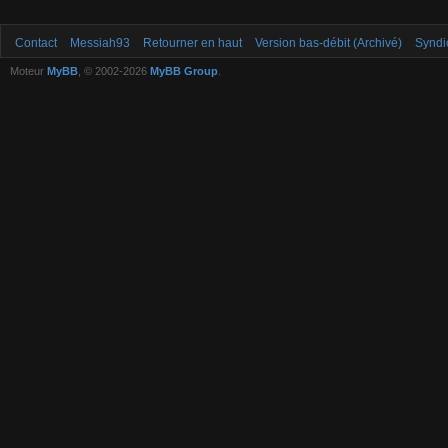
Contact
Messiah93
Retourner en haut
Version bas-débit (Archivé)
Syndi
Moteur
MyBB
, © 2002-2026
MyBB Group
.