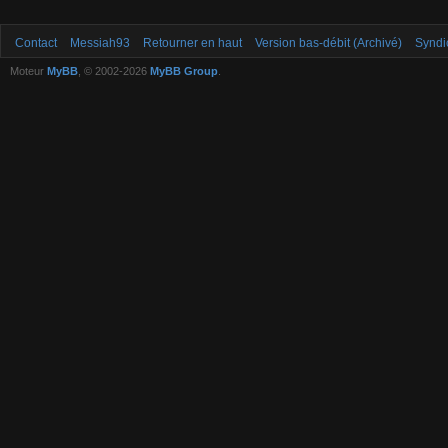
Contact
Messiah93
Retourner en haut
Version bas-débit (Archivé)
Syndi
Moteur
MyBB
, © 2002-2026
MyBB Group
.