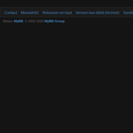
Contact
Messiah93
Retourner en haut
Version bas-débit (Archivé)
Syndi
Moteur
MyBB
, © 2002-2026
MyBB Group
.