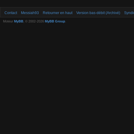
Contact
Messiah93
Retourner en haut
Version bas-débit (Archivé)
Syndi
Moteur
MyBB
, © 2002-2026
MyBB Group
.