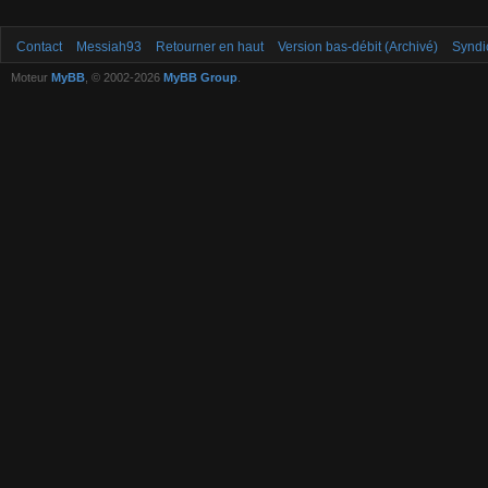
Contact
Messiah93
Retourner en haut
Version bas-débit (Archivé)
Syndi
Moteur
MyBB
, © 2002-2026
MyBB Group
.