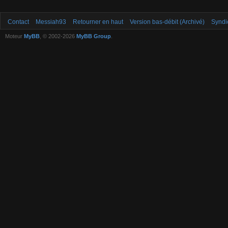
Contact
Messiah93
Retourner en haut
Version bas-débit (Archivé)
Syndi
Moteur
MyBB
, © 2002-2026
MyBB Group
.