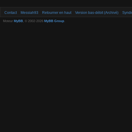
Contact
Messiah93
Retourner en haut
Version bas-débit (Archivé)
Syndi
Moteur
MyBB
, © 2002-2026
MyBB Group
.