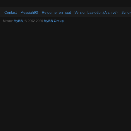
Contact
Messiah93
Retourner en haut
Version bas-débit (Archivé)
Syndi
Moteur
MyBB
, © 2002-2026
MyBB Group
.