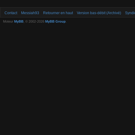
Contact
Messiah93
Retourner en haut
Version bas-débit (Archivé)
Syndi
Moteur
MyBB
, © 2002-2026
MyBB Group
.