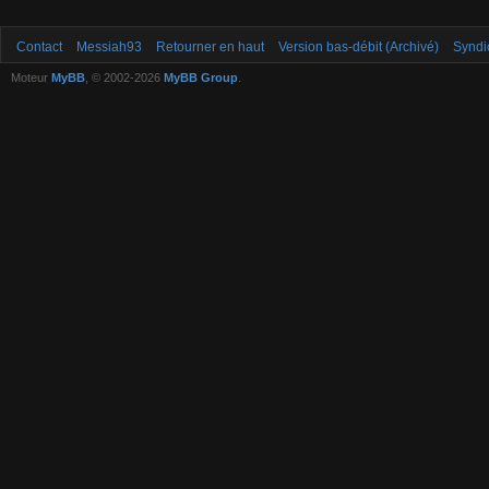
Contact
Messiah93
Retourner en haut
Version bas-débit (Archivé)
Syndi
Moteur
MyBB
, © 2002-2026
MyBB Group
.