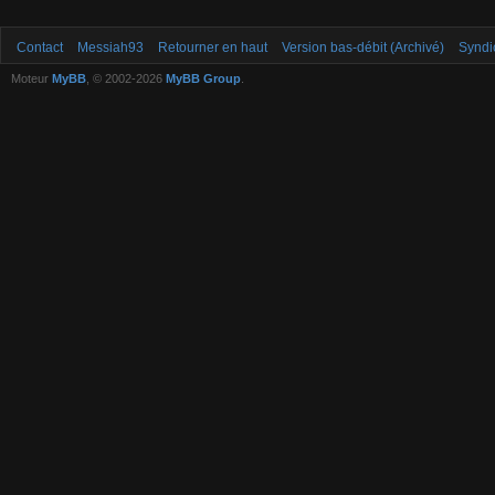
Contact
Messiah93
Retourner en haut
Version bas-débit (Archivé)
Syndi
Moteur
MyBB
, © 2002-2026
MyBB Group
.