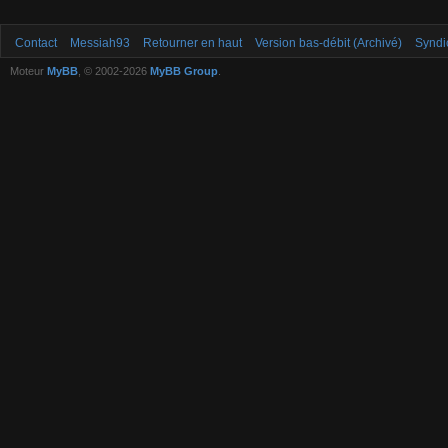
Contact
Messiah93
Retourner en haut
Version bas-débit (Archivé)
Syndi
Moteur
MyBB
, © 2002-2026
MyBB Group
.