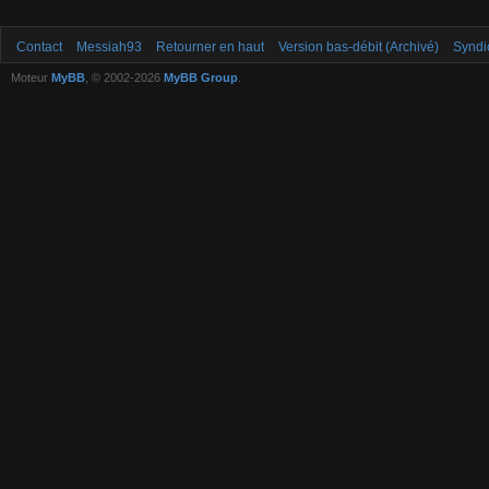
Contact
Messiah93
Retourner en haut
Version bas-débit (Archivé)
Syndi
Moteur
MyBB
, © 2002-2026
MyBB Group
.