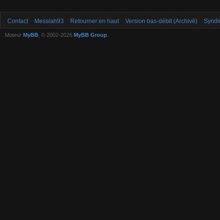
Contact
Messiah93
Retourner en haut
Version bas-débit (Archivé)
Syndi
Moteur
MyBB
, © 2002-2026
MyBB Group
.