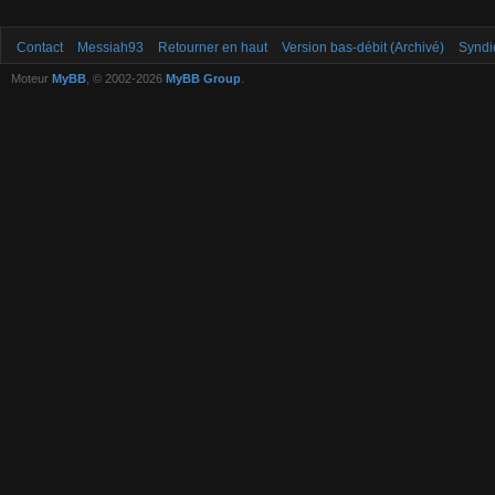
Contact
Messiah93
Retourner en haut
Version bas-débit (Archivé)
Syndi
Moteur
MyBB
, © 2002-2026
MyBB Group
.