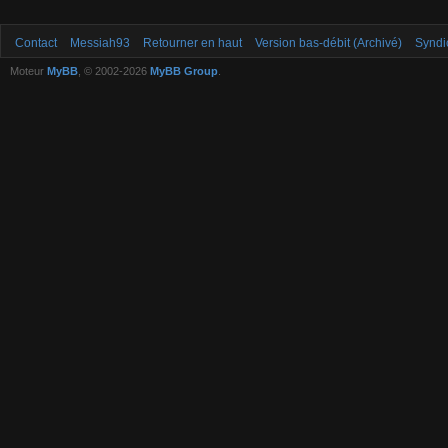
Contact
Messiah93
Retourner en haut
Version bas-débit (Archivé)
Syndi
Moteur
MyBB
, © 2002-2026
MyBB Group
.