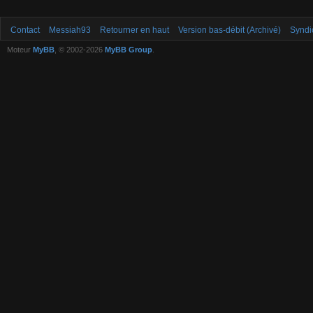
Contact
Messiah93
Retourner en haut
Version bas-débit (Archivé)
Syndi
Moteur
MyBB
, © 2002-2026
MyBB Group
.