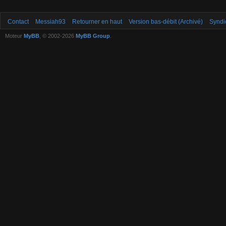
Contact
Messiah93
Retourner en haut
Version bas-débit (Archivé)
Syndi
Moteur
MyBB
, © 2002-2026
MyBB Group
.