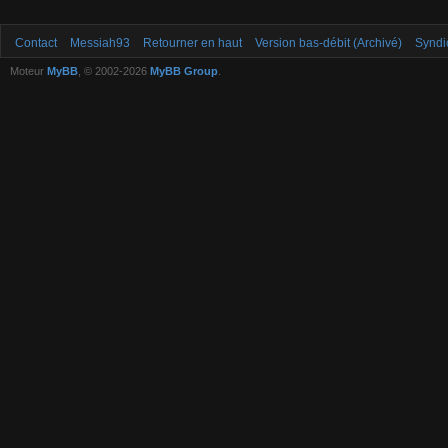
Contact
Messiah93
Retourner en haut
Version bas-débit (Archivé)
Syndi
Moteur
MyBB
, © 2002-2026
MyBB Group
.