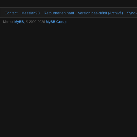
Contact
Messiah93
Retourner en haut
Version bas-débit (Archivé)
Syndi
Moteur
MyBB
, © 2002-2026
MyBB Group
.