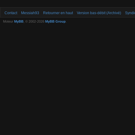
Contact
Messiah93
Retourner en haut
Version bas-débit (Archivé)
Syndi
Moteur
MyBB
, © 2002-2026
MyBB Group
.