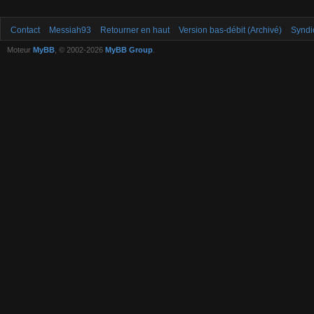
Contact
Messiah93
Retourner en haut
Version bas-débit (Archivé)
Syndi
Moteur
MyBB
, © 2002-2026
MyBB Group
.