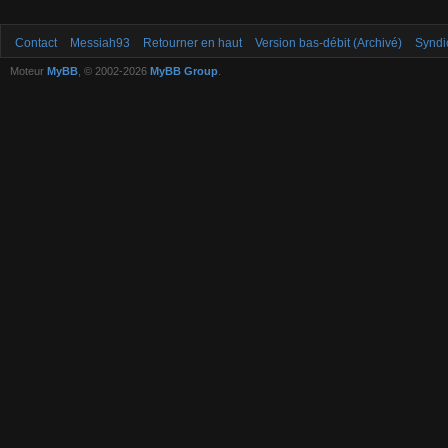
Contact
Messiah93
Retourner en haut
Version bas-débit (Archivé)
Syndi
Moteur
MyBB
, © 2002-2026
MyBB Group
.