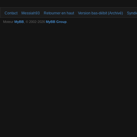
Contact
Messiah93
Retourner en haut
Version bas-débit (Archivé)
Syndi
Moteur
MyBB
, © 2002-2026
MyBB Group
.