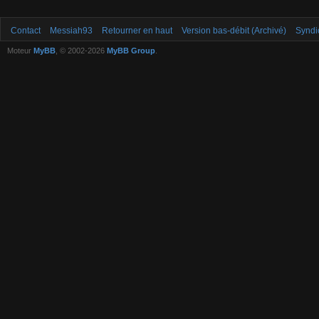
Contact
Messiah93
Retourner en haut
Version bas-débit (Archivé)
Syndi
Moteur
MyBB
, © 2002-2026
MyBB Group
.