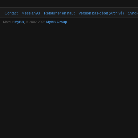
Contact
Messiah93
Retourner en haut
Version bas-débit (Archivé)
Syndi
Moteur
MyBB
, © 2002-2026
MyBB Group
.