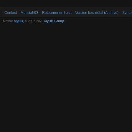
Contact
Messiah93
Retourner en haut
Version bas-débit (Archivé)
Syndi
Moteur
MyBB
, © 2002-2026
MyBB Group
.