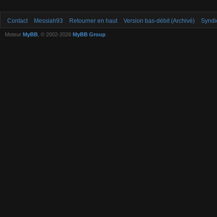
Contact
Messiah93
Retourner en haut
Version bas-débit (Archivé)
Syndi
Moteur
MyBB
, © 2002-2026
MyBB Group
.