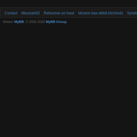
Contact
Messiah93
Retourner en haut
Version bas-débit (Archivé)
Syndi
Moteur
MyBB
, © 2002-2026
MyBB Group
.