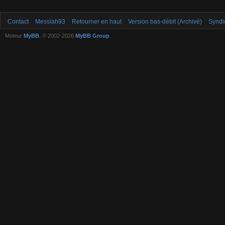
Contact
Messiah93
Retourner en haut
Version bas-débit (Archivé)
Syndi
Moteur
MyBB
, © 2002-2026
MyBB Group
.