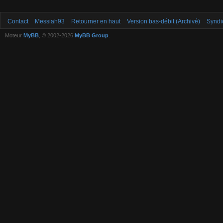
Contact
Messiah93
Retourner en haut
Version bas-débit (Archivé)
Syndi
Moteur
MyBB
, © 2002-2026
MyBB Group
.