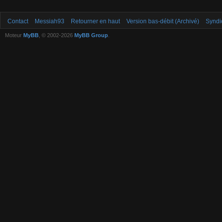
Contact
Messiah93
Retourner en haut
Version bas-débit (Archivé)
Syndi
Moteur
MyBB
, © 2002-2026
MyBB Group
.