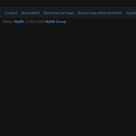
Contact
Messiah93
Retourner en haut
Version bas-débit (Archivé)
Syndi
Moteur
MyBB
, © 2002-2026
MyBB Group
.