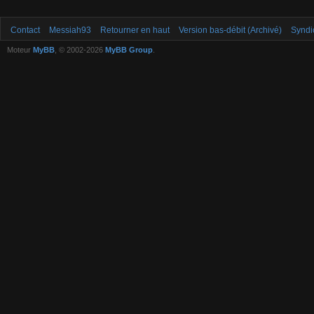
Contact
Messiah93
Retourner en haut
Version bas-débit (Archivé)
Syndi
Moteur
MyBB
, © 2002-2026
MyBB Group
.